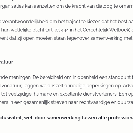
ganisaties kan aanzetten om de kracht van dialoog te omar
 verantwoordelijkheid om het traject te kiezen dat het best aa
hun wettelijke plicht (artikel 444 in het Gerechtelijk Wetboek
ekent dat zij open moeten staan tegenover samenwerking met
catuur
lende meningen. De bereidheid om in openheid een standpunt te 
dvocatuur, leggen we onszelf onnodige beperkingen op. Advoc
tot veelzijdige, humane en excellente dienstverleners. Een o
tners in een gezamenlijk streven naar rechtvaardige en duur
clusiviteit, wél door samenwerking tussen alle profession