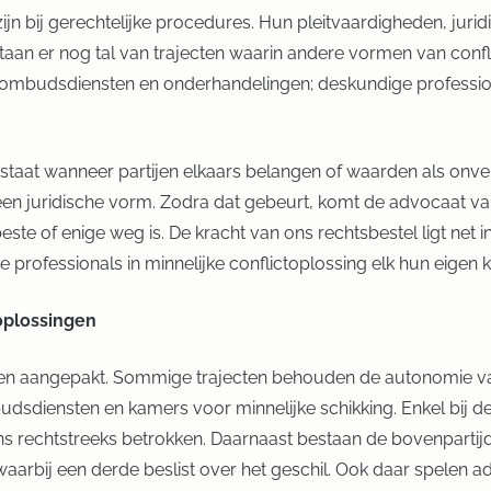
n bij gerechtelijke procedures. Hun pleitvaardigheden, juridi
taan er nog tal van trajecten waarin andere vormen van con
ombudsdiensten en onderhandelingen; deskundige professional
 ontstaat wanneer partijen elkaars belangen of waarden als on
t een juridische vorm. Zodra dat gebeurt, komt de advocaat van
este of enige weg is. De kracht van ons rechtsbestel ligt net 
rofessionals in minnelijke conflictoplossing elk hun eigen 
oplossingen
en aangepakt. Sommige trajecten behouden de autonomie van
dsdiensten en kamers voor minnelijke schikking. Enkel bij 
s rechtstreeks betrokken. Daarnaast bestaan de bovenpartijdi
aarbij een derde beslist over het geschil. Ook daar spelen a