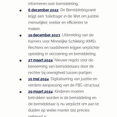
informeren over bemiddeling.
a
n
n
n
6 december 2022
b
e
(
: De Bemiddelingswet
s
d
krijgt een ‘toilettage’ in de Wet om justitie
/
w
O
i
o
menselijker, sneller en efficiënter te
w
t
p
n
w
maken.
i
a
e
a
)
19 december 2023
n
b
n
(
: Uitbreiding van de
n
Kamers voor Minnelijke Schikking (KMS).
d
/
s
O
e
Rechters en raadsheren krijgen verplichte
o
w
i
p
w
opleiding in verzoening en bemiddeling.
w
i
n
e
t
27 maart 2024
(
: Nieuwe regels voor de
)
n
a
n
a
benoeming van bemiddelaars door de
O
d
n
s
b
rechter bij onenigheid tussen partijen.
p
o
e
i
/
15 mei 2024
(
: Digitalisering van justitie en
e
w
w
n
w
verdere aanpassing van de FBC-structuur.
O
n
)
t
a
i
29 maart 2024
p
s
(
: Kinderen moeten
a
n
n
betrokken worden in de bemiddeling en
e
i
O
b
e
d
de bemiddelaar is nu verplicht om aan te
n
n
p
/
w
o
duiden op welke manier dat precies
s
a
e
w
t
w
gebeurd is.
i
n
n
i
a
)