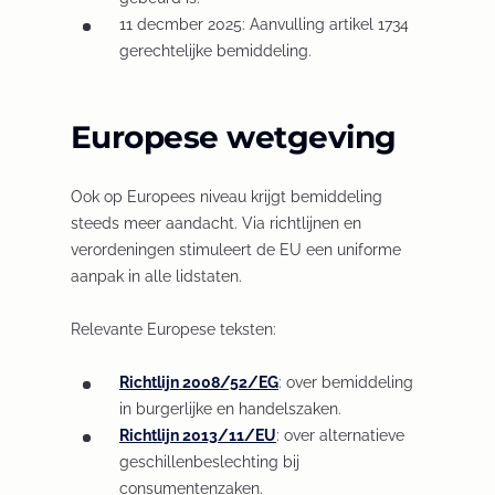
11 decmber 2025:
n
e
s
n
Aanvulling artikel 1734
b
gerechtelijke bemiddeling.
a
w
i
d
/
n
t
n
o
w
e
a
a
w
i
Europese wetgeving
w
b
n
)
n
t
/
e
d
a
w
w
o
Ook op Europees niveau krijgt bemiddeling
b
i
t
w
steeds meer aandacht. Via richtlijnen en
/
n
a
)
verordeningen stimuleert de EU een uniforme
w
d
b
aanpak in alle lidstaten.
i
o
/
n
w
w
Relevante Europese teksten:
d
)
i
o
n
Richtlijn 2008/52/EG
(
: over bemiddeling
w
d
in burgerlijke en handelszaken.
O
)
o
Richtlijn 2013/11/EU
(
: over alternatieve
p
w
geschillenbeslechting bij
O
e
)
consumentenzaken.
p
n