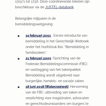
1723/1 tot 1737). Deze coördinerende teksten zijn
beschikbaar via de
JUSTEL-databank
(
.
O
Belangrijke mijlpalen in de
p
bemiddelingswetgeving:
e
n
19 februari 2001
(
: Eerste introductie van
s
bemiddeling in het Gerechtelijk Wetboek
O
i
onder het hoofdstuk Ibis: “Bemiddeling in
p
n
familiezaken.”
e
a
21 februari 2005
n
(
: Oprichting van de
n
Federale Bemiddelingscommissie (FBC)
s
O
e
en vastlegging van het takenpakket.
i
p
w
Bemiddeling wordt uitgebreid naar
n
e
t
burgerlijke, handels- en sociale zaken.
a
n
a
18 juni 2018 (Waterzooiwet)
n
s
(
: Hervorming
b
van de FBC: uitbreiding van taken en
e
i
O
/
verplichting voor magistraten, advocaten
w
n
p
w
en gerechtsdeurwaarders om burgers te
t
a
e
i