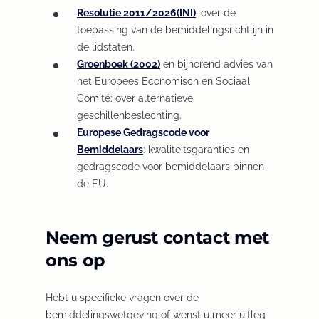
Resolutie 2011/2026(INI)
e
s
(
: over de
toepassing van de bemiddelingsrichtlijn in
n
i
O
de lidstaten.
s
n
p
Groenboek (2002)
(
en bijhorend advies van
i
a
e
het Europees Economisch en Sociaal
O
n
n
n
Comité: over alternatieve
p
a
e
s
geschillenbeslechting.
e
n
w
i
Europese Gedragscode voor
n
e
t
n
Bemiddelaars
(
: kwaliteitsgaranties en
s
w
a
a
gedragscode voor bemiddelaars binnen
O
i
t
b
n
de EU.
p
n
a
/
e
e
a
b
w
w
n
n
/
i
t
Neem gerust contact met
s
e
w
n
a
i
w
i
d
b
ons op
n
t
n
o
/
a
a
d
w
w
Hebt u specifieke vragen over de
n
b
o
)
i
bemiddelingswetgeving of wenst u meer uitleg