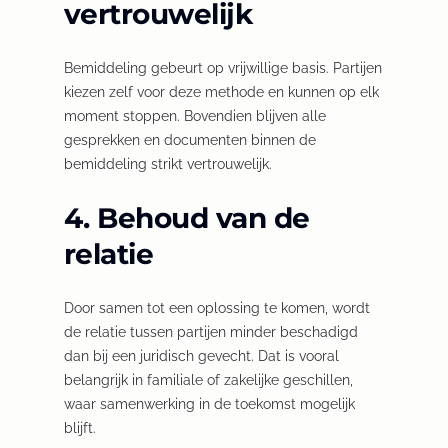
vertrouwelijk
n
s
Bemiddeling gebeurt op vrijwillige basis. Partijen
i
kiezen zelf voor deze methode en kunnen op elk
n
moment stoppen. Bovendien blijven alle
a
gesprekken en documenten binnen de
n
bemiddeling strikt vertrouwelijk.
e
w
4. Behoud van de
t
a
relatie
b
/
Door samen tot een oplossing te komen, wordt
w
de relatie tussen partijen minder beschadigd
i
dan bij een juridisch gevecht. Dat is vooral
n
belangrijk in familiale of zakelijke geschillen,
d
waar samenwerking in de toekomst mogelijk
o
blijft.
w