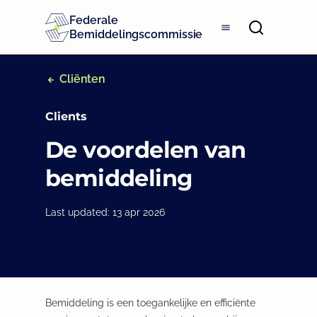
S
Federale
k
Bemiddelingscommissie
i
p
t
Cliënten
o
m
Clients
a
i
De voordelen van
n
c
bemiddeling
o
n
t
Last updated: 13 apr 2026
e
n
t
Bemiddeling is een toegankelijke en efficiënte