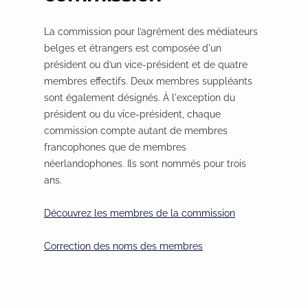
La commission pour l’agrément des médiateurs
belges et étrangers est composée d'un
président ou d’un vice-président et de quatre
membres effectifs. Deux membres suppléants
sont également désignés. À l'exception du
président ou du vice-président, chaque
commission compte autant de membres
francophones que de membres
néerlandophones. Ils sont nommés pour trois
ans.
Découvrez les membres de la commission
(
O
Correction des noms des membres
(
p
O
e
p
n
e
s