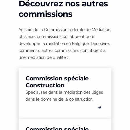
Découvrez nos autres
n
i
s
n
commissions
i
a
n
n
Au sein de la Commission fédérale de Médiation,
a
e
plusieurs commissions collaborent pour
n
w
développer la médiation en Belgique. Découvrez
e
t
comment d'autres commissions contribuent à
w
a
une médiation de qualité :
t
b
a
/
b
w
Commission spéciale
/
i
Construction
w
n
Spécialisée dans la médiation des litiges
i
d
dans le domaine de la construction.
n
o
d
w
o
)
w
)
Commission spéciale