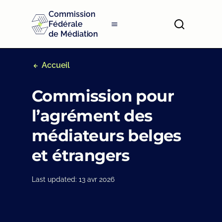
S
Commission
k
Fédérale
i
de Médiation
p
t
o
Accueil
m
a
Commission pour
i
n
l’agrément des
c
o
médiateurs belges
n
t
et étrangers
e
n
t
Last updated: 13 avr 2026