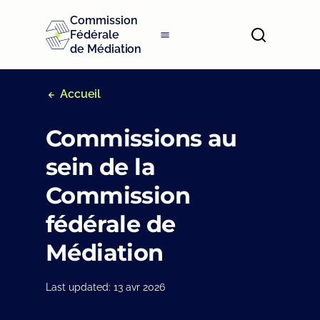
S
Commission
k
Fédérale
i
de Médiation
p
t
o
Accueil
m
a
Commissions au
i
n
sein de la
c
o
Commission
n
t
fédérale de
e
n
Médiation
t
Last updated: 13 avr 2026